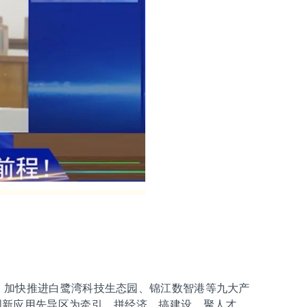
群，加快推进白鹭湾科技生态园、锦江数智港等九大产
创新应用先导区为牵引，拼经济、搞建设、聚人才、